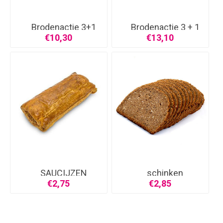
Brodenactie 3+1
Brodenactie 3 + 1
grat
gr
€10,30
€13,10
SAUCIJZEN
schinken
BROODJE
€2,75
€2,85