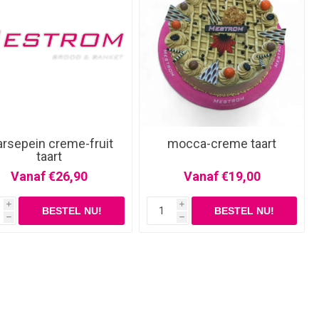
rsepein creme-fruit
mocca-creme taart
taart
Vanaf €26,90
Vanaf €19,00
i
i
h
h