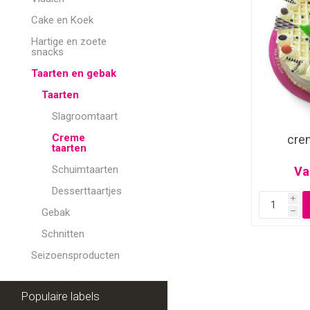
Cake en Koek
Hartige en zoete
snacks
Taarten en gebak
Taarten
Slagroomtaart
Creme
crem
taarten
Schuimtaarten
Va
Desserttaartjes
i
Gebak
h
Schnitten
Seizoensproducten
Populaire labels