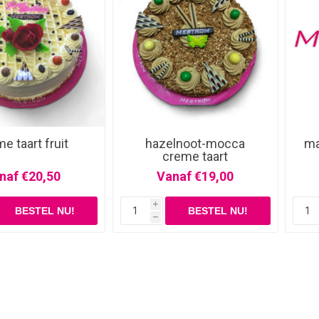
e taart fruit
hazelnoot-mocca
ma
creme taart
naf €20,50
Vanaf €19,00
i
h