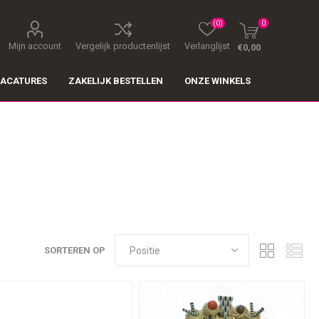
(0)
0
Mijn account
Vergelijk productenlijst
Verlanglijst
€0,00
ACATURES
ZAKELIJK BESTELLEN
ONZE WINKELS
SORTEREN OP