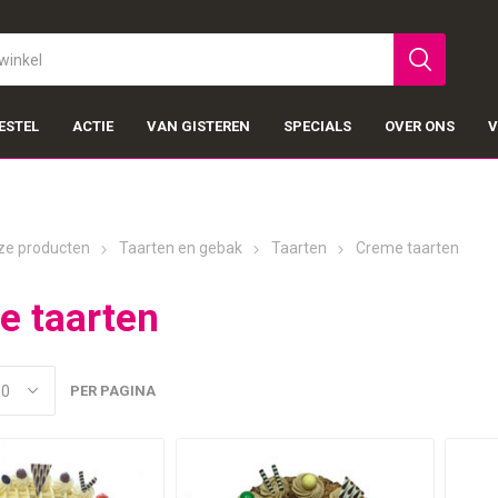
ESTEL
ACTIE
VAN GISTEREN
SPECIALS
OVER ONS
V
ze producten
Taarten en gebak
Taarten
Creme taarten
e taarten
PER PAGINA