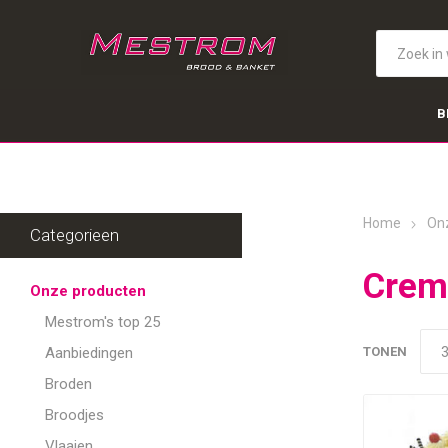
B
Home
On
Categorieen
Crem
Onze producten
Mestrom's top 25
Aanbiedingen
TONEN
Broden
Broodjes
Vlaaien