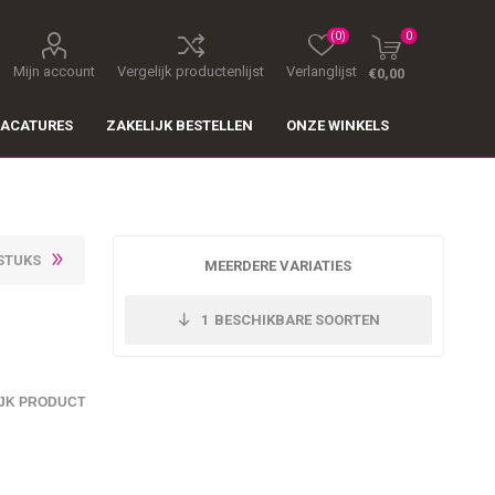
(0)
0
Mijn account
Vergelijk productenlijst
Verlanglijst
€0,00
ACATURES
ZAKELIJK BESTELLEN
ONZE WINKELS
STUKS
MEERDERE VARIATIES
1
BESCHIKBARE SOORTEN
JK PRODUCT