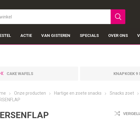
ESTEL
ACTIE
VAN GISTEREN
SPECIALS
OVER ONS
V
CAKE WAFELS
KNAPKOEK 9 
me
Onze producten
Hartige en zoete snacks
Snacks zoet
RSENFLAP
ERSENFLAP
VERGELI