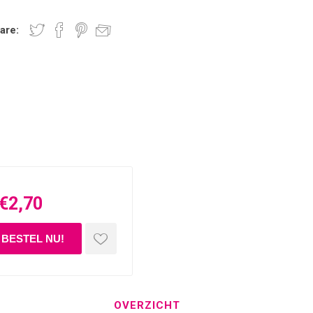
are:
€2,70
OVERZICHT