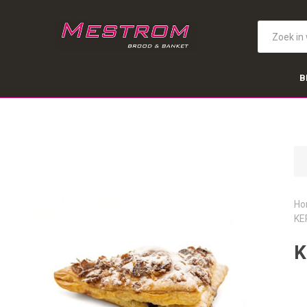
B
Ho
KE
K