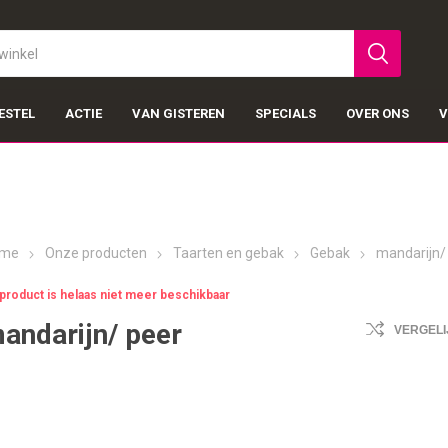
ESTEL
ACTIE
VAN GISTEREN
SPECIALS
OVER ONS
V
me
Onze producten
Taarten en gebak
Gebak
mandarijn/
 product is helaas niet meer beschikbaar
andarijn/ peer
VERGELI