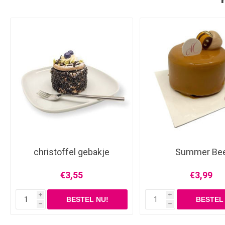
christoffel gebakje
Summer Be
€3,55
€3,99
i
i
h
h