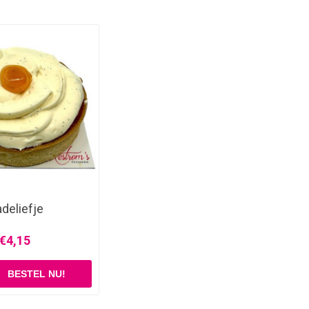
deliefje
€4,15