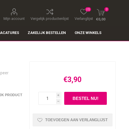
(0)
0
Mijn account
Vergelijk productenlijst
Verlanglijst
€0,00
ACATURES
ZAKELIJK BESTELLEN
ONZE WINKELS
 peer
€3,90
JK PRODUCT
i
h
TOEVOEGEN AAN VERLANGLIJST