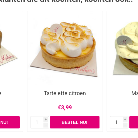
e
Tartelette citroen
Ma
€3,99
i
i
h
h