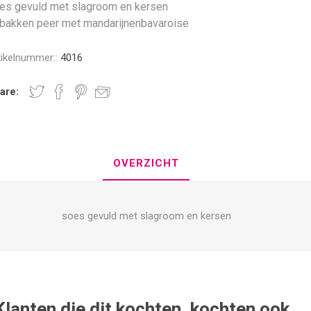
es gevuld met slagroom en kersen
bakken peer met mandarijnenbavaroise
tikelnummer::
4016
are:
OVERZICHT
soes gevuld met slagroom en kersen
Klanten die dit kochten, kochten ook..