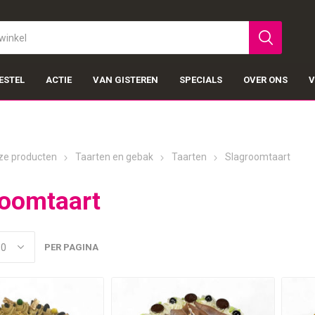
ESTEL
ACTIE
VAN GISTEREN
SPECIALS
OVER ONS
V
ze producten
Taarten en gebak
Taarten
Slagroomtaart
roomtaart
PER PAGINA