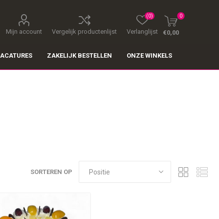
(0)
0
Mijn account
Vergelijk productenlijst
Verlanglijst
€0,00
ACATURES
ZAKELIJK BESTELLEN
ONZE WINKELS
SORTEREN OP