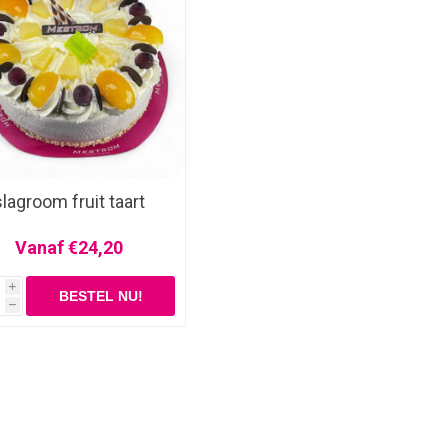
slagroom fruit taart
Vanaf €24,20
i
h