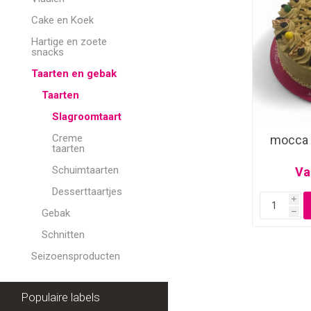
Cake en Koek
Hartige en zoete
snacks
Taarten en gebak
Taarten
Slagroomtaart
Creme
mocca 
taarten
Schuimtaarten
Va
Desserttaartjes
i
Gebak
h
Schnitten
Seizoensproducten
Populaire labels