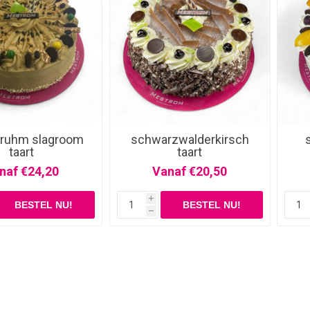
ruhm slagroom
schwarzwalderkirsch
taart
taart
naf €24,20
Vanaf €20,50
i
h