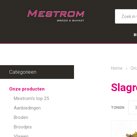
B
Home
On
Categorieen
Slag
Onze producten
Mestrom's top 25
Aanbiedingen
TONEN
Broden
Broodjes
Vlaaien