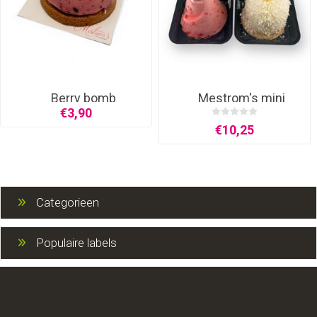
Berry bomb
Mestrom's mini
patisserie
€3,90
€10,25
Categorieen
Populaire labels