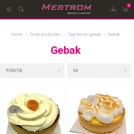
0
Home
Onze producten
Taarten en gebak
Gebak
Gebak