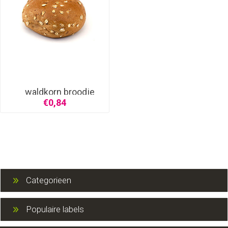
waldkorn broodje
€0,84
Categorieen
Populaire labels