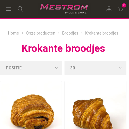
0
Home
Onze producten
Broodjes
Krokante broodjes
Krokante broodjes