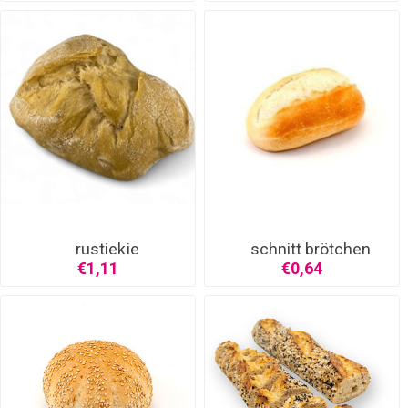
rustiekje
schnitt brötchen
€1,11
€0,64