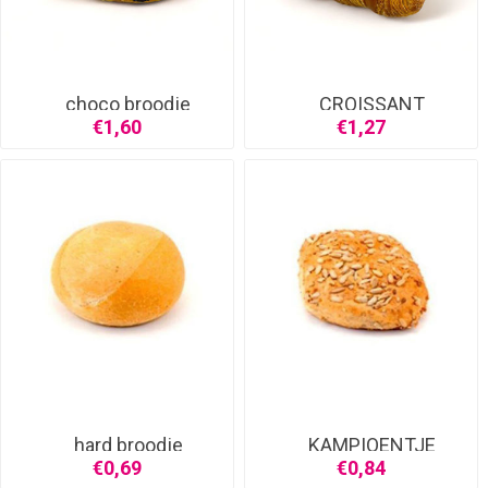
choco broodje
CROISSANT
€1,60
€1,27
hard broodje
KAMPIOENTJE
€0,69
€0,84