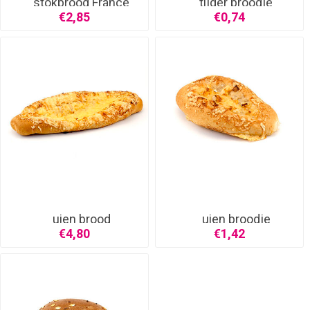
stokbrood France
tijger broodje
€2,85
€0,74
uien brood
uien broodje
€4,80
€1,42