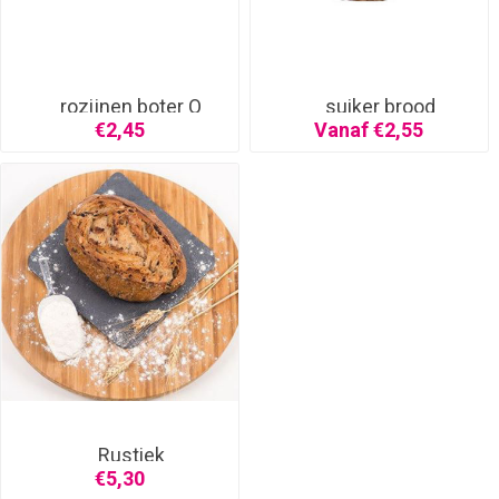
rozijnen boter O
suiker brood
€2,45
Vanaf €2,55
Rustiek
noten/vruchten
€5,30