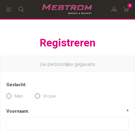
0
Registreren
Uw persoonlijke gegevens
Geslacht:
Man
Vrouw
Voornaam:
*